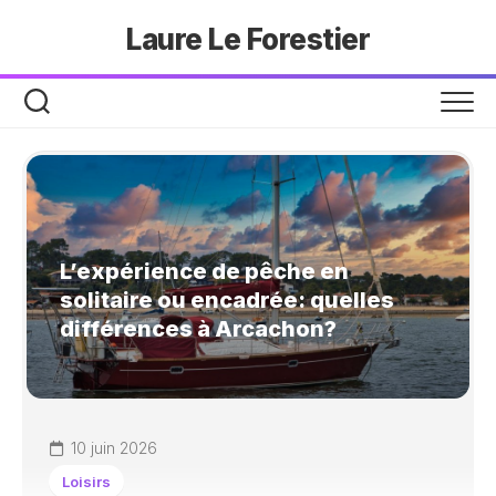
Skip
Laure Le Forestier
to
content
L’expérience de pêche en
solitaire ou encadrée: quelles
différences à Arcachon?
10 juin 2026
Loisirs